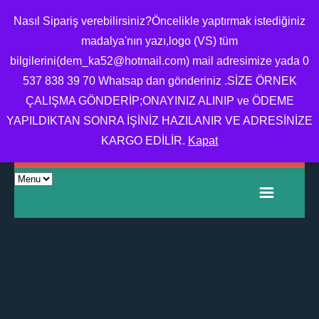
Nasıl Sipariş verebilirsiniz?Öncelikle yaptırmak istediğiniz
madalya'nın yazı,logo (VS) tüm
bilgilerini(dem_ka52@hotmail.com) mail adresimize yada 0
MADALYA,MADALYA
537 838 39 70 Whatsap dan gönderiniz .SİZE ÖRNEK
YAPTIRMA,MADALYA
ÇALIŞMA GÖNDERİP;ONAYINIZ ALINIP ve ÖDEME
FIYATI,OKUL MADALYA
YAPILDIKTAN SONRA İŞİNİZ HAZILANIR VE ADRESİNİZE
ÖRNEĞI
KARGO EDİLİR.
Kapat