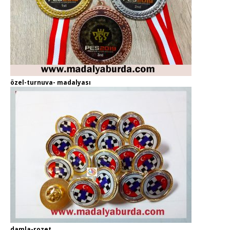
özel-turnuva- madalyası
damla-rozet