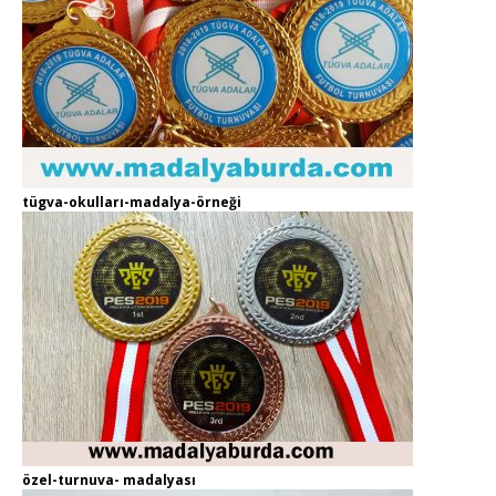
tügva-okulları-madalya-örneği
özel-turnuva- madalyası