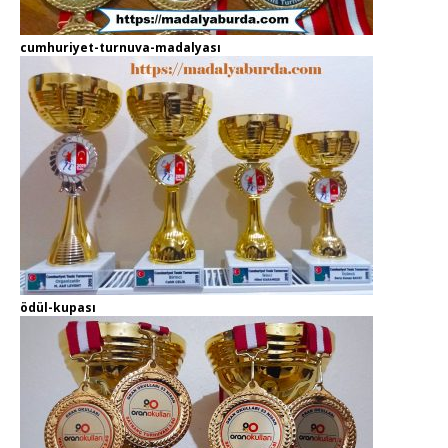
cumhuriyet-turnuva-madalyası
ödül-kupası