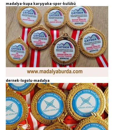
madalya-kupa karşıyaka-spor-kulübü
dernek-logolu-madalya