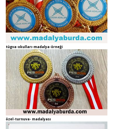
tügva-okulları-madalya-örneği
özel-turnuva- madalyası