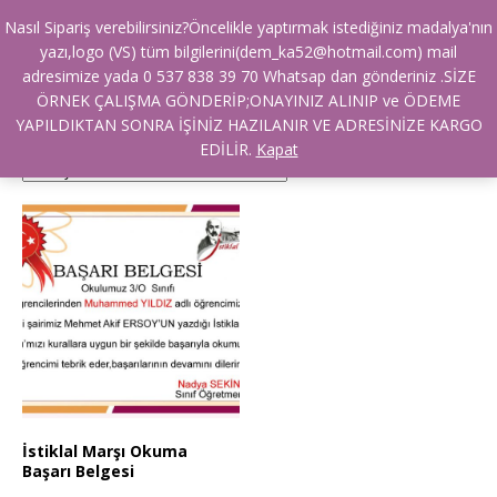
Nasıl Sipariş verebilirsiniz?Öncelikle yaptırmak istediğiniz madalya'nın
Ana Sayfa
/ Ürünler “belgesi” olarak etiketlendi
yazı,logo (VS) tüm bilgilerini(dem_ka52@hotmail.com) mail
belgesi
adresimize yada 0 537 838 39 70 Whatsap dan gönderiniz .SİZE
ÖRNEK ÇALIŞMA GÖNDERİP;ONAYINIZ ALINIP ve ÖDEME
YAPILDIKTAN SONRA İŞİNİZ HAZILANIR VE ADRESİNİZE KARGO
Tek bir sonuç gösteriliyor
EDİLİR.
Kapat
İstiklal Marşı Okuma
Başarı Belgesi