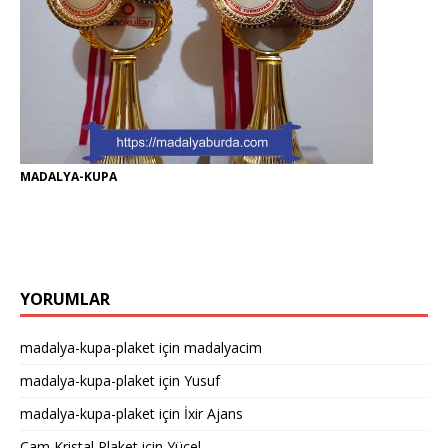
MADALYA-KUPA
YORUMLAR
madalya-kupa-plaket
için
madalyacim
madalya-kupa-plaket
için
Yusuf
madalya-kupa-plaket
için
İxir Ajans
Cam Kristal Plaket
için
Yücel