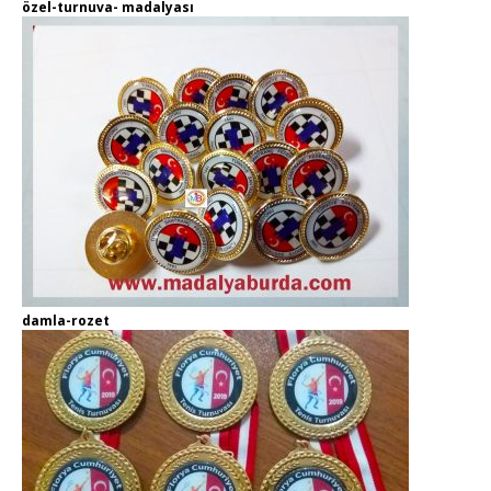
özel-turnuva- madalyası
damla-rozet