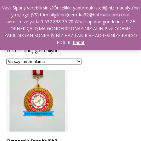
Nasıl Sipariş verebilirsiniz?Öncelikle yaptırmak istediğiniz madalya'nın
yazı,logo (VS) tüm bilgilerini(dem_ka52@hotmail.com) mail
adresimize yada 0 537 838 39 70 Whatsap dan gönderiniz .SİZE
Ana Sayfa
/ Ürünler “cimnastik başarı madalyası” olarak etiketlendi
ÖRNEK ÇALIŞMA GÖNDERİP;ONAYINIZ ALINIP ve ÖDEME
cimnastik başarı madalyası
YAPILDIKTAN SONRA İŞİNİZ HAZILANIR VE ADRESİNİZE KARGO
EDİLİR.
Kapat
Tek bir sonuç gösteriliyor
Cimnastik Spor Kulübü