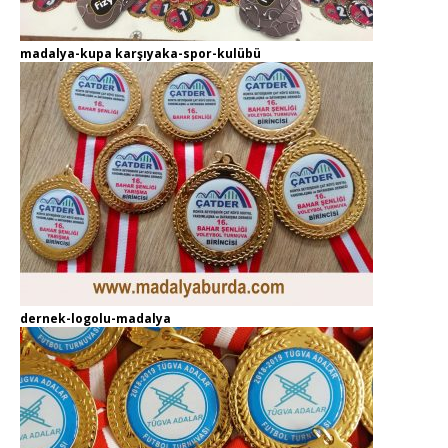
madalya-kupa karşıyaka-spor-kulübü
dernek-logolu-madalya