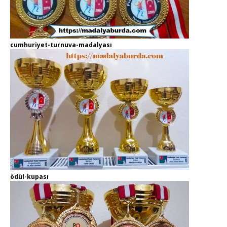
cumhuriyet-turnuva-madalyası
ödül-kupası