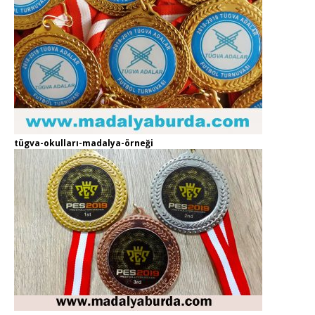
tügva-okulları-madalya-örneği