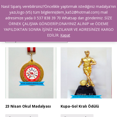
Nasıl Sipariş verebilirsiniz?Öncelikle yaptırmak istediğiniz madalya'nın
Ana Sayfa
/ Ürünler “madalya turnuva” olarak etiketlendi
yazı,logo (VS) tüm bilgilerini(dem_ka52@hotmail.com) mail
madalya turnuva
adresimize yada 0 537 838 39 70 Whatsap dan gönderiniz .SİZE
ÖRNEK ÇALIŞMA GÖNDERİP;ONAYINIZ ALINIP ve ÖDEME
YAPILDIKTAN SONRA İŞİNİZ HAZILANIR VE ADRESİNİZE KARGO
Gösterilen sonuç sayısı: 4
EDİLİR.
Kapat
23 Nisan Okul Madalyası
Kupa-Gol Kralı Ödülü