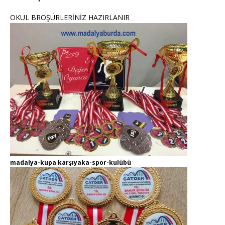
OKUL BROŞÜRLERİNİZ HAZIRLANIR
madalya-kupa karşıyaka-spor-kulübü