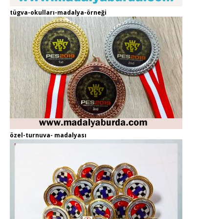
tügva-okulları-madalya-örneği
özel-turnuva- madalyası