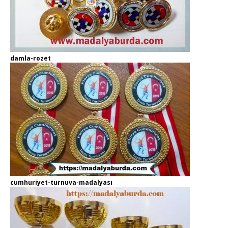
damla-rozet
cumhuriyet-turnuva-madalyası