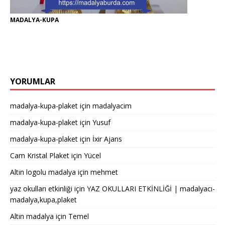
MADALYA-KUPA
YORUMLAR
madalya-kupa-plaket
için
madalyacim
madalya-kupa-plaket
için
Yusuf
madalya-kupa-plaket
için
İxir Ajans
Cam Kristal Plaket
için
Yücel
Altın logolu madalya
için
mehmet
yaz okulları etkinliği
için
YAZ OKULLARI ETKİNLİĞİ | madalyacı-
madalya,kupa,plaket
Altın madalya
için
Temel