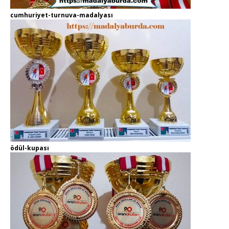
cumhuriyet-turnuva-madalyası
ödül-kupası