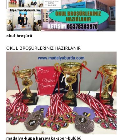
okul-broşürü
OKUL BROŞÜRLERİNİZ HAZIRLANIR
madalya-kupa karşıyaka-spor-kulübü