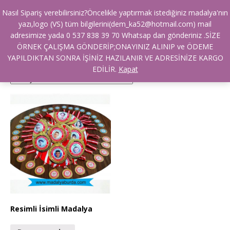
Nasıl Sipariş verebilirsiniz?Öncelikle yaptırmak istediğiniz madalya'nın
Ana Sayfa
/ Ürünler “resimli madalya hakkında” olarak etiketlendi
yazı,logo (VS) tüm bilgilerini(dem_ka52@hotmail.com) mail
resimli madalya hakkında
adresimize yada 0 537 838 39 70 Whatsap dan gönderiniz .SİZE
ÖRNEK ÇALIŞMA GÖNDERİP;ONAYINIZ ALINIP ve ÖDEME
YAPILDIKTAN SONRA İŞİNİZ HAZILANIR VE ADRESİNİZE KARGO
Tek bir sonuç gösteriliyor
EDİLİR.
Kapat
Resimli İsimli Madalya