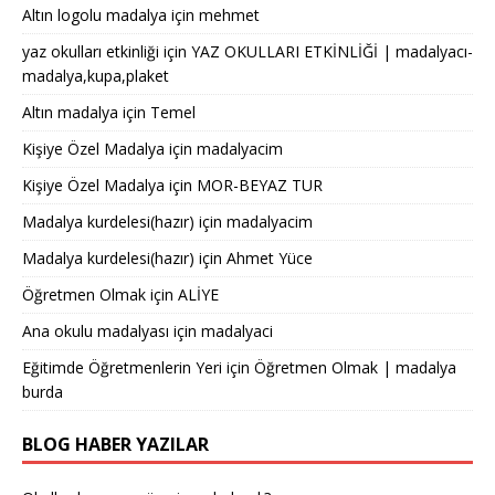
Altın logolu madalya
için
mehmet
yaz okulları etkinliği
için
YAZ OKULLARI ETKİNLİĞİ | madalyacı-
madalya,kupa,plaket
Altın madalya
için
Temel
Kişiye Özel Madalya
için
madalyacim
Kişiye Özel Madalya
için
MOR-BEYAZ TUR
Madalya kurdelesi(hazır)
için
madalyacim
Madalya kurdelesi(hazır)
için
Ahmet Yüce
Öğretmen Olmak
için
ALİYE
Ana okulu madalyası
için
madalyaci
Eğitimde Öğretmenlerin Yeri
için
Öğretmen Olmak | madalya
burda
BLOG HABER YAZILAR