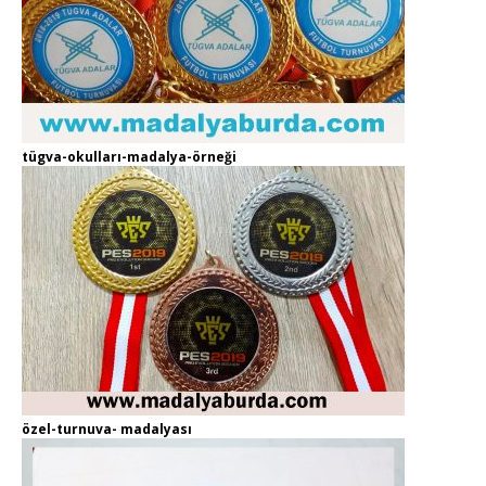
tügva-okulları-madalya-örneği
özel-turnuva- madalyası