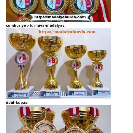
cumhuriyet-turnuva-madalyası
ödül-kupası