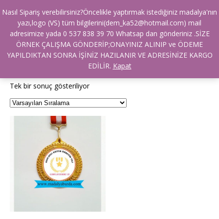
Nasıl Sipariş verebilirsiniz?Öncelikle yaptırmak istediğiniz madalya'nın
Ana Sayfa
/ Ürünler “yaz okulu deneme sınavı madalya” olarak
yazı,logo (VS) tüm bilgilerini(dem_ka52@hotmail.com) mail
etiketlendi
adresimize yada 0 537 838 39 70 Whatsap dan gönderiniz .SİZE
yaz okulu deneme sınavı
ÖRNEK ÇALIŞMA GÖNDERİP;ONAYINIZ ALINIP ve ÖDEME
YAPILDIKTAN SONRA İŞİNİZ HAZILANIR VE ADRESİNİZE KARGO
madalya
EDİLİR.
Kapat
Tek bir sonuç gösteriliyor