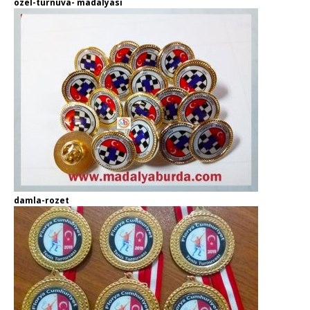
özel-turnuva- madalyası
damla-rozet