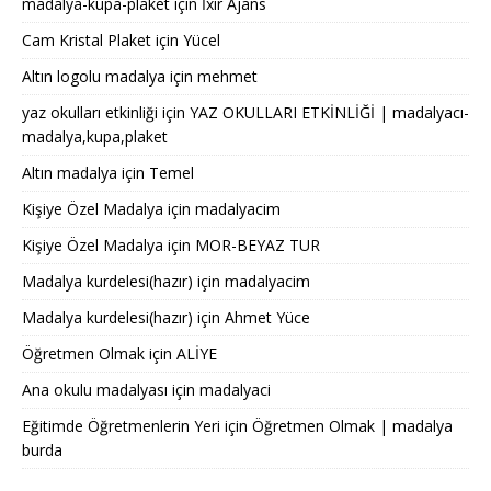
madalya-kupa-plaket
için
İxir Ajans
Cam Kristal Plaket
için
Yücel
Altın logolu madalya
için
mehmet
yaz okulları etkinliği
için
YAZ OKULLARI ETKİNLİĞİ | madalyacı-
madalya,kupa,plaket
Altın madalya
için
Temel
Kişiye Özel Madalya
için
madalyacim
Kişiye Özel Madalya
için
MOR-BEYAZ TUR
Madalya kurdelesi(hazır)
için
madalyacim
Madalya kurdelesi(hazır)
için
Ahmet Yüce
Öğretmen Olmak
için
ALİYE
Ana okulu madalyası
için
madalyaci
Eğitimde Öğretmenlerin Yeri
için
Öğretmen Olmak | madalya
burda