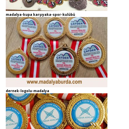
madalya-kupa karşıyaka-spor-kulübü
dernek-logolu-madalya