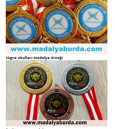
tügva-okulları-madalya-örneği