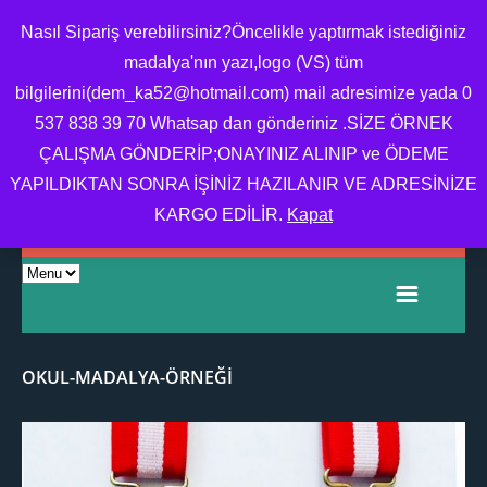
Nasıl Sipariş verebilirsiniz?Öncelikle yaptırmak istediğiniz
madalya'nın yazı,logo (VS) tüm
bilgilerini(dem_ka52@hotmail.com) mail adresimize yada 0
MADALYA,MADALYA
537 838 39 70 Whatsap dan gönderiniz .SİZE ÖRNEK
YAPTIRMA,MADALYA
ÇALIŞMA GÖNDERİP;ONAYINIZ ALINIP ve ÖDEME
FIYATI,OKUL MADALYA
YAPILDIKTAN SONRA İŞİNİZ HAZILANIR VE ADRESİNİZE
ÖRNEĞI
KARGO EDİLİR.
Kapat
OKUL-MADALYA-ÖRNEĞI