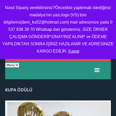
Nasıl Sipariş verebilirsiniz?Öncelikle yaptırmak istediğiniz
madalya'nın yazı,logo (VS) tüm
bilgilerini(dem_ka52@hotmail.com) mail adresimize yada 0
MADALYA,MADALYA
537 838 39 70 Whatsap dan gönderiniz .SİZE ÖRNEK
YAPTIRMA,MADALYA
ÇALIŞMA GÖNDERİP;ONAYINIZ ALINIP ve ÖDEME
FIYATI,OKUL MADALYA
YAPILDIKTAN SONRA İŞİNİZ HAZILANIR VE ADRESİNİZE
ÖRNEĞI
KARGO EDİLİR.
Kapat
KUPA ÖDÜLÜ