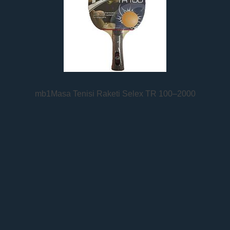
mb1Masa Tenisi Raketi Selex TR 100–2000