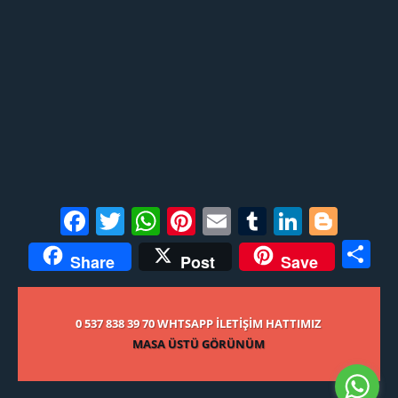
Facebook
Twitter
WhatsApp
Pinterest
Email
Tumblr
LinkedI
Blog
S
Share
Post
Save
0 537 838 39 70 WHTSAPP ILETIŞIM HATTIMIZ
MASA ÜSTÜ GÖRÜNÜM