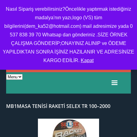
Nasıl Sipariş verebilirsiniz?Öncelikle yaptırmak istediğiniz
madalya'nın yazı,logo (VS) tüm
bilgilerini(dem_ka52@hotmail.com) mail adresimize yada 0
MADALYA,MADALYA
537 838 39 70 Whatsap dan gönderiniz .SİZE ÖRNEK
YAPTIRMA,MADALYA
ÇALIŞMA GÖNDERİP;ONAYINIZ ALINIP ve ÖDEME
FIYATI,OKUL MADALYA
YAPILDIKTAN SONRA İŞİNİZ HAZILANIR VE ADRESİNİZE
ÖRNEĞI
KARGO EDİLİR.
Kapat
MB1MASA TENISI RAKETI SELEX TR 100–2000