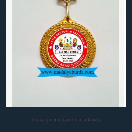
okuma-yazma-bayramı-madalyası