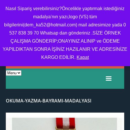
Nasıl Sipariş verebilirsiniz?Öncelikle yaptırmak istediğiniz
madalya'nın yazı,logo (VS) tüm
bilgilerini(dem_ka52@hotmail.com) mail adresimize yada 0
MADALYA,MADALYA
537 838 39 70 Whatsap dan gönderiniz .SİZE ÖRNEK
YAPTIRMA,MADALYA
ÇALIŞMA GÖNDERİP;ONAYINIZ ALINIP ve ÖDEME
FIYATI,OKUL MADALYA
YAPILDIKTAN SONRA İŞİNİZ HAZILANIR VE ADRESİNİZE
ÖRNEĞI
KARGO EDİLİR.
Kapat
OKUMA-YAZMA-BAYRAMI-MADALYASI