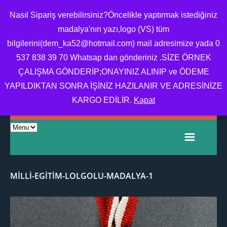
Nasıl Sipariş verebilirsiniz?Öncelikle yaptırmak istediğiniz
madalya'nın yazı,logo (VS) tüm
bilgilerini(dem_ka52@hotmail.com) mail adresimize yada 0
MADALYA,MADALYA
537 838 39 70 Whatsap dan gönderiniz .SİZE ÖRNEK
YAPTIRMA,MADALYA
ÇALIŞMA GÖNDERİP;ONAYINIZ ALINIP ve ÖDEME
FIYATI,OKUL MADALYA
YAPILDIKTAN SONRA İŞİNİZ HAZILANIR VE ADRESİNİZE
ÖRNEĞI
KARGO EDİLİR.
Kapat
MILLI-EGITIM-LOLGOLU-MADALYA-1