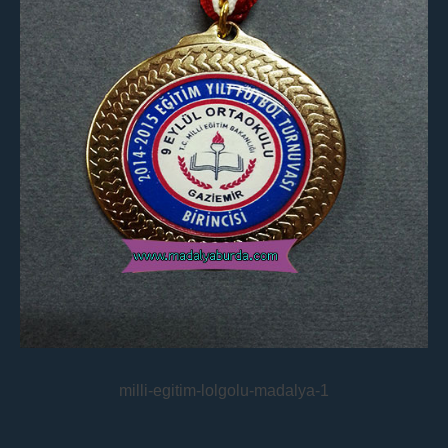
milli-egitim-lolgolu-madalya-1